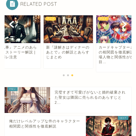
RELATED POST
メ
アニメ
アニメ
黒執事』アニメのあら
新『謎解きはディナーの
カードキャプターさ
じとストーリー解説 |
あとで』の解説とあらす
の相関図を徹底解説
タバレ注意
じまとめ
場人物と関係性がひ
目...
完璧すぎて可愛げがないと婚約破棄され
た聖女は隣国に売られるのあらすじと
2...
俺だけレベルアップな件のキャラクター
相関図と関係性を徹底解説